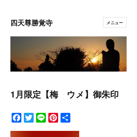
四天尊勝覚寺
メニュー
1月限定【梅 ウメ】御朱印
F
T
Li
Pi
共
a
w
n
n
有