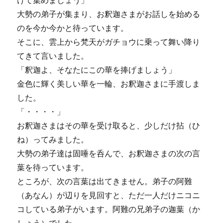
大勢の弟子が集まり、お釈迦さまがお話しを始める
のを今か今かと待っています。
そこに、雲上から梵天がガチョウに乗って舞い降り
てきて言いました。
「釈迦よ、そなたにこの華を捧げましょう」
金色に輝く美しい華を一輪、お釈迦さまに手渡しま
した。
「・・・・」
お釈迦さまはその華を受け取ると、少しだけ拈（ひ
ね）ってみました。
大勢の弟子達は固唾を呑んで、お釈迦さまの次の言
葉を待っています。
ところが、次の言葉は出てきません。弟子の阿難
（あなん）が辺りを見回すと、ただ一人だけニコニ
コしている弟子がいます。阿難の兄弟子の迦葉（か
しょう）でした。