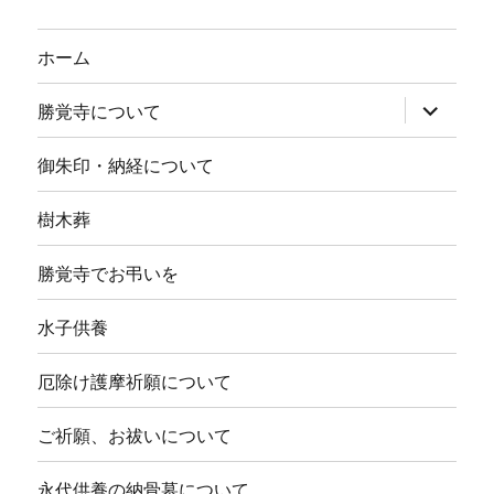
ホーム
サ
勝覚寺について
ブ
メ
ニ
御朱印・納経について
ュ
ー
を
樹木葬
展
開
勝覚寺でお弔いを
水子供養
厄除け護摩祈願について
ご祈願、お祓いについて
永代供養の納骨墓について