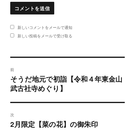
新しいコメントをメールで通知
新しい投稿をメールで受け取る
投
前
稿
そうだ地元で初詣【令和４年東金山
過
武古社寺めぐり】
去
ナ
の
ビ
投
稿:
ゲ
次
2月限定【菜の花】の御朱印
次
ー
の