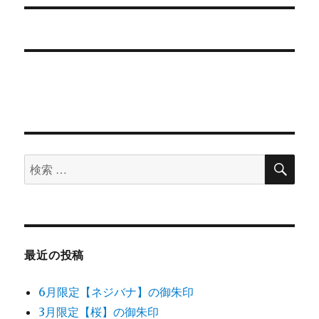
シ
投
稿:
ョ
ン
検
検
索
索
対
象:
最近の投稿
6月限定【ネジバナ】の御朱印
3月限定【桜】の御朱印