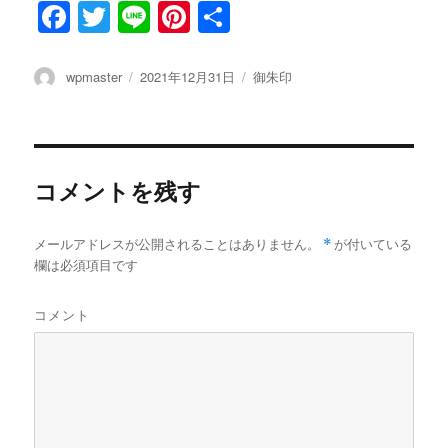
F
T
Li
Pi
共
a
w
n
n
有
c
it
e
te
投
wpmaster
投
2021年12月31日
カ
御朱印
稿
稿
テ
e
te
re
者
日:
ゴ
b
r
st
リ
ー
o
コメントを残す
o
k
メールアドレスが公開されることはありません。
*
が付いている
欄は必須項目です
コメント