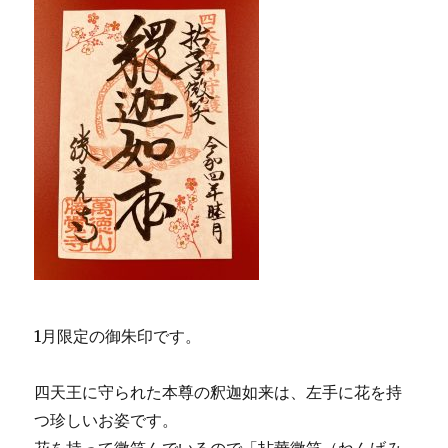
c
it
e
te
e
te
re
b
r
st
o
o
k
1月限定の御朱印です。
四天王に守られた本尊の釈迦如来は、左手に花を持
つ珍しいお姿です。
花を持って微笑んでいるので「拈華微笑（ねんげみ