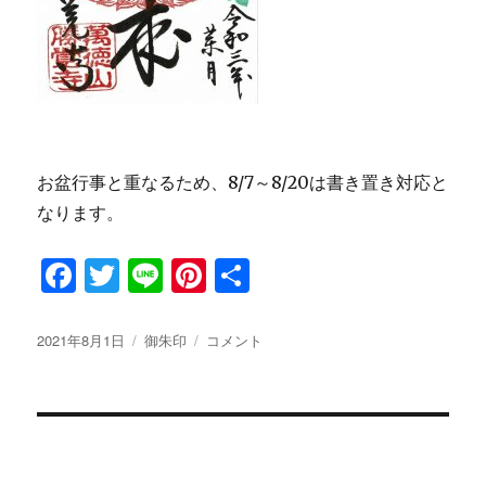
お盆行事と重なるため、8/7～8/20は書き置き対応と
なります。
F
T
Li
Pi
共
a
w
n
n
有
c
it
e
te
投
2021年8月1日
カ
御朱印
令
コメント
稿
テ
和
e
te
re
日:
ゴ
３
b
r
st
リ
年
ー
8
o
月
o
限