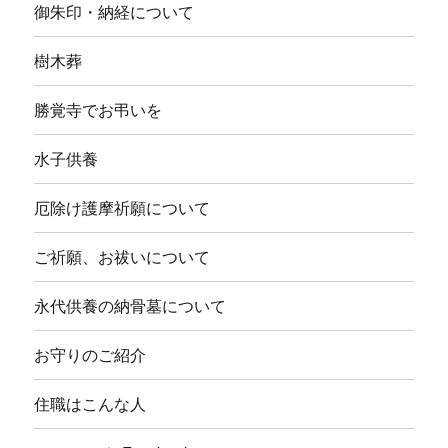
ニ
御朱印・納経について
ュ
ー
を
樹木葬
展
開
勝覚寺でお弔いを
水子供養
厄除け護摩祈願について
ご祈願、お祓いについて
永代供養の納骨墓について
お守りのご紹介
住職はこんな人