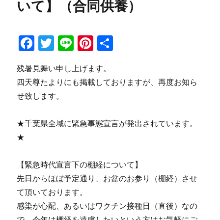
いて】（合同供養）
F
T
Li
Pi
共
a
w
n
n
有
残暑見舞い申し上げます。
c
it
e
te
四天尊たよりにも掲載しておりますが、再度お知ら
e
te
re
せ致します。
b
r
st
o
★千葉県全域に緊急事態宣言が発出されています。
o
★
k
【緊急時代宣言下の棚経について】
先日からほぼ予定通り、お盆のお参り（棚経）させ
て頂いております。
感染が心配、あるいはワクチン接種日（直後）なの
で、今年は棚経を遠慮したいという方はお気軽にご