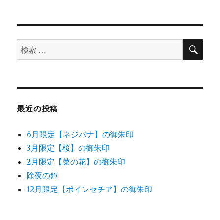
定
k
御
朱
印
検
検
～
索
朝
索
顔
対
～
象:
に
最近の投稿
6月限定【ネジバナ】の御朱印
3月限定【桜】の御朱印
2月限定【菜の花】の御朱印
除夜の鐘
12月限定【ポインセチア】の御朱印