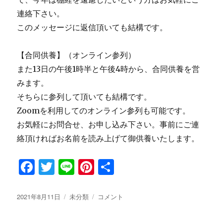
連絡下さい。
このメッセージに返信頂いても結構です。
【合同供養】（オンライン参列）
また13日の午後1時半と午後4時から、合同供養を営
みます。
そちらに参列して頂いても結構です。
Zoomを利用してのオンライン参列も可能です。
お気軽にお問合せ、お申し込み下さい。事前にご連
絡頂ければお名前を読み上げて御供養いたします。
F
T
Li
Pi
共
a
w
n
n
有
c
it
e
te
投
2021年8月11日
カ
未分類
【緊
コメント
稿
テ
急
e
te
re
日:
ゴ
時