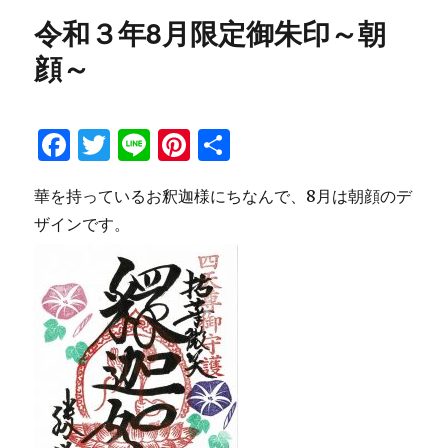
b
r
st
リ
代
令和３年8月限定御朱印～朝
ー
宣
o
言
顔～
o
下
の
k
棚
F
T
Li
Pi
共
経
に
a
w
n
n
有
つ
華を持っているお釈迦様にちなんで、8月は朝顔のデ
c
it
e
te
い
て】
ザインです。
e
te
re
（合
b
r
st
同
供
o
養）
o
に
k