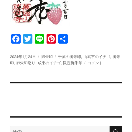
F
T
Li
Pi
共
a
w
n
n
有
c
it
e
te
投
2024年1月24日
カ
御朱印
タ
千葉の御朱印
,
山武市のイチゴ
,
御朱
稿
印
,
御朱印巡り
,
成東のイチゴ
テ
グ
,
限定御朱印
2
コメント
e
te
re
日:
ゴ
月
b
r
st
リ
限
ー
定
o
【イ
o
チ
ゴ】
k
の
御
朱
印
検
検
に