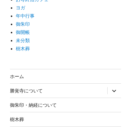
ヨガ
年中行事
御朱印
御開帳
未分類
樹木葬
ホーム
サ
勝覚寺について
ブ
メ
ニ
御朱印・納経について
ュ
ー
を
樹木葬
展
開