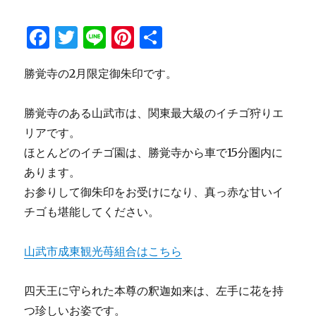
F
T
Li
Pi
共
a
w
n
n
有
勝覚寺の2月限定御朱印です。
c
it
e
te
e
te
re
勝覚寺のある山武市は、関東最大級のイチゴ狩りエ
b
r
st
リアです。
o
ほとんどのイチゴ園は、勝覚寺から車で15分圏内に
o
あります。
k
お参りして御朱印をお受けになり、真っ赤な甘いイ
チゴも堪能してください。
山武市成東観光苺組合はこちら
四天王に守られた本尊の釈迦如来は、左手に花を持
つ珍しいお姿です。