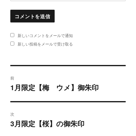
新しいコメントをメールで通知
新しい投稿をメールで受け取る
投
前
稿
1月限定【梅 ウメ】御朱印
過
去
ナ
の
ビ
投
次
稿:
ゲ
3月限定【桜】の御朱印
次
の