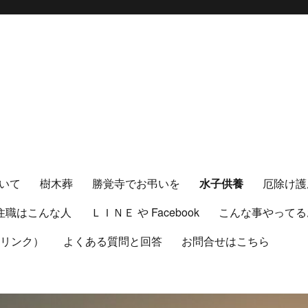
いて
樹木葬
勝覚寺でお弔いを
水子供養
厄除け護
住職はこんな人
ＬＩＮＥ や Facebook
こんな事やってる
（リンク）
よくある質問と回答
お問合せはこちら