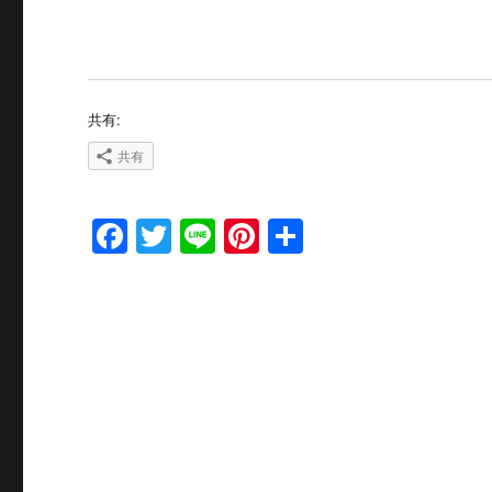
共有:
共有
F
T
Li
Pi
共
a
w
n
n
有
c
it
e
te
e
te
re
b
r
st
o
o
k