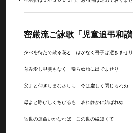
卒塔婆は１本３０００円、お布施は定めておりま
密厳流ご詠歌「児童追弔和讃
夕べを待たで散る花と はかなく吾子は逝きませ
育み愛し甲斐もなく 帰らぬ旅に出でませり
父よと仰ぎしまなざしも 今は虚しく閉じられぬ
母よと呼びしくちびるも 哀れ静かに結ばれぬ
宿世の運命いかなれば この世の縁短くて