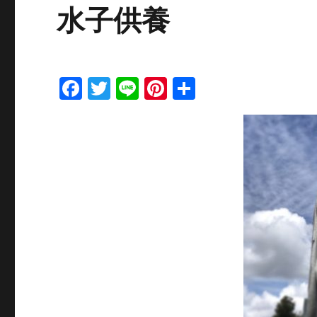
水子供養
F
T
Li
Pi
共
a
w
n
n
有
c
it
e
te
e
te
re
b
r
st
o
o
k