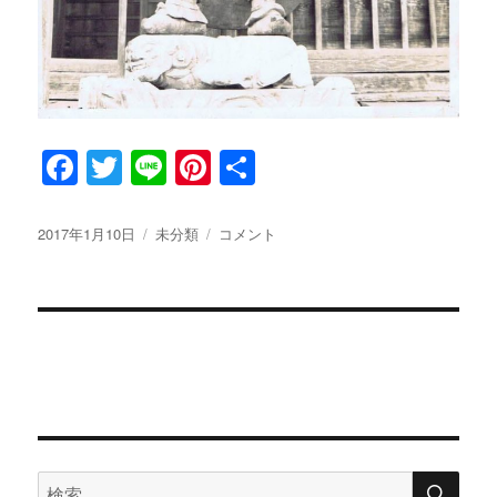
F
T
Li
Pi
共
a
w
n
n
有
c
it
e
te
投
2017年1月10日
カ
未分類
荒
コメント
稿
テ
木
e
te
re
日:
ゴ
照
b
r
st
リ
定
ー
大
o
僧
o
正
と
k
四
天
木
検
検
と