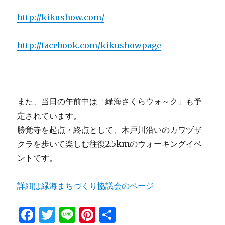
http://kikushow.com/
http://facebook.com/kikushowpage
また、当日の午前中は「緑海さくらウォ～ク」も予
定されています。
勝覚寺を起点・終点として、木戸川沿いのカワヅザ
クラを歩いて楽しむ往復2.5kmのウォーキングイベ
ントです。
詳細は緑海まちづくり協議会のページ
F
T
Li
Pi
共