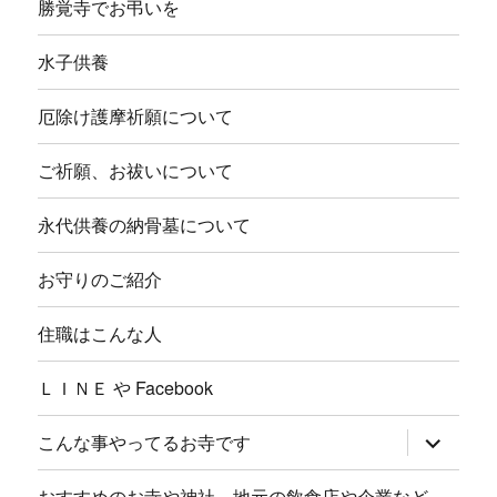
勝覚寺でお弔いを
水子供養
厄除け護摩祈願について
ご祈願、お祓いについて
永代供養の納骨墓について
お守りのご紹介
住職はこんな人
ＬＩＮＥ や Facebook
サ
こんな事やってるお寺です
ブ
メ
ニ
おすすめのお寺や神社、地元の飲食店や企業など