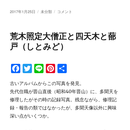
a
w
n
n
有
c
it
e
te
投
2017年1月25日
カ
未分類
四
コメント
稿
テ
天
e
te
re
日:
ゴ
様
b
r
st
リ
落
荒木照定大僧正と四天木と蔀
ー
語
o
会
戸（しとみど）
o
の
お
k
知
F
T
Li
Pi
共
ら
せ
a
w
n
n
有
に
古いアルバムからこの写真を発見。
c
it
e
te
先代住職が晋山直後（昭和40年晋山）に、多聞天を
e
te
re
修理したがその時の記録写真。残念ながら、修理記
b
r
st
録・報告の類ではなかったが、多聞天像以外に興味
o
深い点がいくつか。
o