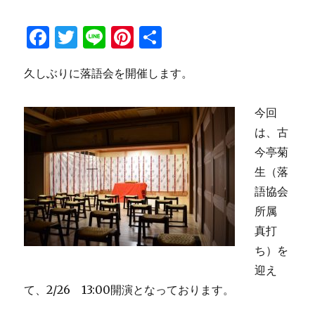
F
T
Li
Pi
共
a
w
n
n
有
久しぶりに落語会を開催します。
c
it
e
te
e
te
re
今回
b
r
st
は、古
o
今亭菊
o
生（落
k
語協会
所属
真打
ち）を
迎え
て、2/26 13:00開演となっております。