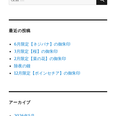
索
蔀
索
戸
対
（し
象:
と
み
最近の投稿
ど）
に
6月限定【ネジバナ】の御朱印
3月限定【桜】の御朱印
2月限定【菜の花】の御朱印
除夜の鐘
12月限定【ポインセチア】の御朱印
アーカイブ
2026年5月