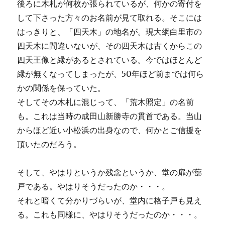
k
後ろに木札が何枚か張られているが、何かの寄付を
して下さった方々のお名前が見て取れる。そこには
はっきりと、「四天木」の地名が。現大網白里市の
四天木に間違いないが、その四天木は古くからこの
四天王像と縁があるとされている。今ではほとんど
縁が無くなってしまったが、50年ほど前までは何ら
かの関係を保っていた。
そしてその木札に混じって、「荒木照定」の名前
も。これは当時の成田山新勝寺の貫首である。当山
からほど近い小松浜の出身なので、何かとご信援を
頂いたのだろう。
そして、やはりというか残念というか、堂の扉が蔀
戸である。やはりそうだったのか・・・。
それと暗くて分かりづらいが、堂内に格子戸も見え
る。これも同様に、やはりそうだったのか・・・。