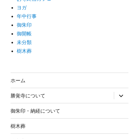
ヨガ
年中行事
御朱印
御開帳
未分類
樹木葬
ホーム
サ
勝覚寺について
ブ
メ
ニ
御朱印・納経について
ュ
ー
を
樹木葬
展
開