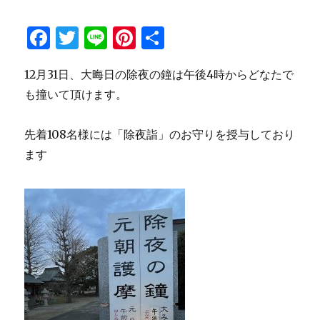
F
T
Li
Pi
共
a
w
n
n
有
12月31日、大晦日の除夜の鐘は午後4時からどなたで
c
it
e
te
も撞いて頂けます。
e
te
re
b
r
st
先着108名様には「除夜詣」のお守りを授与しており
o
ます
o
k