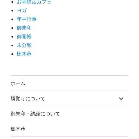
お寺終活カフェ
ヨガ
年中行事
御朱印
御開帳
未分類
樹木葬
ホーム
サ
勝覚寺について
ブ
メ
ニ
御朱印・納経について
ュ
ー
を
樹木葬
展
開