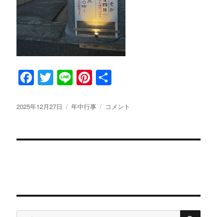
F
T
Li
Pi
共
a
w
n
n
有
c
it
e
te
投
2025年12月27日
カ
年中行事
除
コメント
稿
テ
夜
e
te
re
日:
ゴ
の
b
r
st
リ
鐘
ー
に
o
o
k
検
検