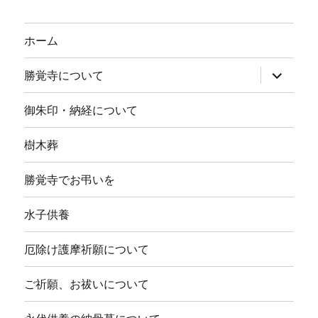
ホーム
サ
勝覚寺について
ブ
メ
ニ
御朱印・納経について
ュ
ー
を
樹木葬
展
開
勝覚寺でお弔いを
水子供養
厄除け護摩祈願について
ご祈願、お祓いについて