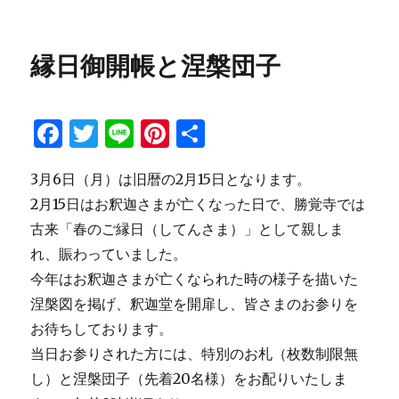
e
te
re
日:
ゴ
月
b
r
st
リ
限
ー
定
o
縁日御開帳と涅槃団子
【桜
o
の
御
k
朱
F
T
Li
Pi
共
印】
a
w
n
n
有
桜
詣
3月6日（月）は旧暦の2月15日となります。
c
it
e
te
に
2月15日はお釈迦さまが亡くなった日で、勝覚寺では
e
te
re
古来「春のご縁日（してんさま）」として親しま
b
r
st
れ、賑わっていました。
o
今年はお釈迦さまが亡くなられた時の様子を描いた
o
涅槃図を掲げ、釈迦堂を開扉し、皆さまのお参りを
k
お待ちしております。
当日お参りされた方には、特別のお札（枚数制限無
し）と涅槃団子（先着20名様）をお配りいたしま