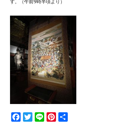
す。（午前9時半頃より）
F
T
Li
Pi
共
a
w
n
n
有