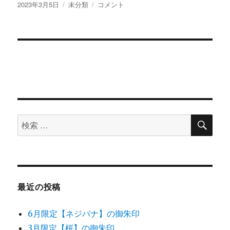
c
it
e
te
投
2023年3月5日
カ
未分類
縁
コメント
稿
テ
日
e
te
re
日:
ゴ
御
b
r
st
リ
開
ー
帳
o
と
o
涅
槃
k
団
子
に
検
検
索
索
対
象:
最近の投稿
6月限定【ネジバナ】の御朱印
3月限定【桜】の御朱印