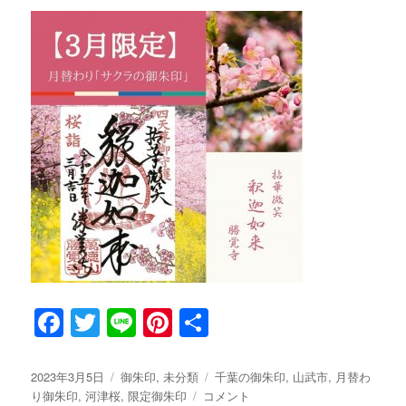
F
T
Li
Pi
共
a
w
n
n
有
c
it
e
te
投
2023年3月5日
カ
御朱印
,
未分類
タ
千葉の御朱印
,
山武市
,
月替わ
稿
り御朱印
,
河津桜
テ
,
限定御朱印
3
コメント
グ