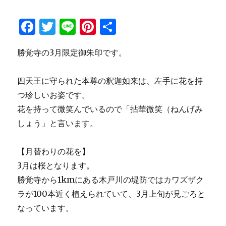
F
T
Li
Pi
共
a
w
n
n
有
勝覚寺の3月限定御朱印です。
c
it
e
te
e
te
re
四天王に守られた本尊の釈迦如来は、左手に花を持
b
r
st
つ珍しいお姿です。
o
花を持って微笑んでいるので「拈華微笑（ねんげみ
o
しょう」と言います。
k
【月替わりの花を】
3月は桜となります。
勝覚寺から1kmにある木戸川の堤防ではカワズザク
ラが100本近く植えられていて、3月上旬が見ごろと
なっています。