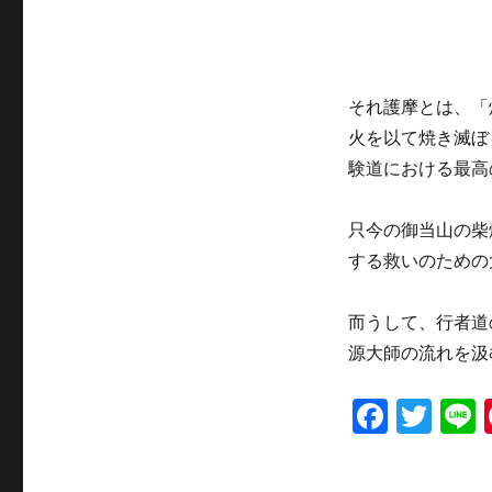
k
よ
り
～
に
それ護摩とは、「
火を以て焼き滅ぼ
験道における最高
只今の御当山の柴
する救いのための
而うして、行者道
源大師の流れを汲
F
T
L
a
w
c
it