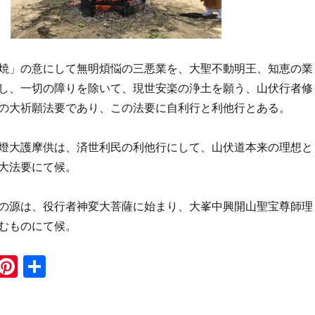
焼」の意にして無明煩悩の三悪業を、大聖不動明王、知恵の業
し、一切の障りを除いて、現世安楽の浄土を願う、山伏行者修
の大祈願法要であり、この法要に自利行と利他行とある。
燈大護摩供は、済世利民の利他行にして、山伏道本来の理想と
大法要にて候。
の源は、役行者神変大菩薩に始まり、大峯中興開山聖宝尊師理
むものにて候。
i
Pi
共
n
n
有
e
te