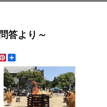
問答より～
i
Pi
共
n
n
有
e
te
re
st