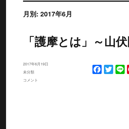
月別: 2017年6月
「護摩とは」～山伏
投
2017年6月19日
F
T
L
稿
カ
未分類
a
w
日:
テ
「護
コメント
ゴ
c
it
摩
リ
と
e
te
ー
は」
b
r
～
山
o
伏
o
問
答