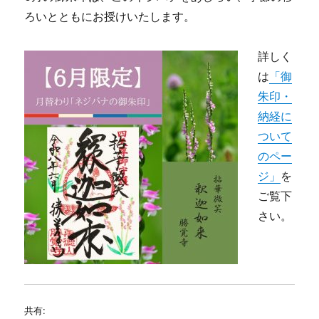
ろいとともにお授けいたします。
詳しく
は
「御
朱印・
納経に
ついて
のペー
ジ」
を
ご覧下
さい。
共有: