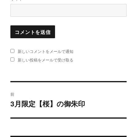
新しいコメントをメールで通知
新しい投稿をメールで受け取る
投
前
稿
3月限定【桜】の御朱印
過
去
ナ
の
ビ
投