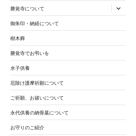
サ
勝覚寺について
ブ
メ
ニ
御朱印・納経について
ュ
ー
を
樹木葬
展
開
勝覚寺でお弔いを
水子供養
厄除け護摩祈願について
ご祈願、お祓いについて
永代供養の納骨墓について
お守りのご紹介