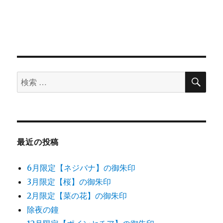
稿:
ゲ
ー
シ
ョ
検
検
索
ン
索
対
象:
最近の投稿
6月限定【ネジバナ】の御朱印
3月限定【桜】の御朱印
2月限定【菜の花】の御朱印
除夜の鐘