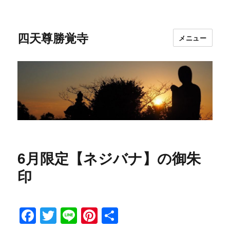
四天尊勝覚寺
メニュー
6月限定【ネジバナ】の御朱
印
F
T
Li
Pi
共