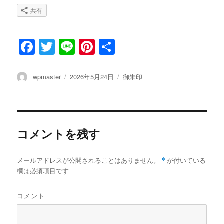
共有
F
T
Li
Pi
共
a
w
n
n
有
c
it
e
te
投
wpmaster
投
2026年5月24日
カ
御朱印
稿
稿
テ
e
te
re
者
日:
ゴ
b
r
st
リ
ー
o
コメントを残す
o
k
メールアドレスが公開されることはありません。
*
が付いている
欄は必須項目です
コメント