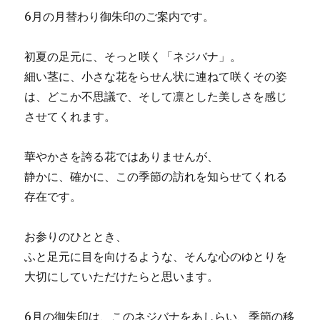
a
w
n
n
有
6月の月替わり御朱印のご案内です。
c
it
e
te
e
te
re
初夏の足元に、そっと咲く「ネジバナ」。
b
r
st
細い茎に、小さな花をらせん状に連ねて咲くその姿
o
は、どこか不思議で、そして凛とした美しさを感じ
o
させてくれます。
k
華やかさを誇る花ではありませんが、
静かに、確かに、この季節の訪れを知らせてくれる
存在です。
お参りのひととき、
ふと足元に目を向けるような、そんな心のゆとりを
大切にしていただけたらと思います。
6月の御朱印は、このネジバナをあしらい、季節の移