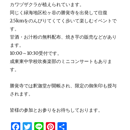
カワヅザクラが植えられています。
同じく緑海地区松ヶ谷の勝覚寺を出発して往復
2.5kmをのんびりてくてく歩いて楽しむイベントで
す。
甘酒・お汁粉の無料配布、焼き芋の販売などがあり
ます。
10:00～10:30受付です。
成東東中学校吹奏楽部のミニコンサートもありま
す。
勝覚寺では釈迦堂が開帳され、限定の御朱印も授与
されます。
皆様の参加とお参りをお待ちしております。
F
T
Li
Pi
共