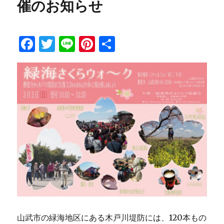
催のお知らせ
F
T
Li
Pi
共
a
w
n
n
有
c
it
e
te
e
te
re
b
r
st
o
o
k
山武市の緑海地区にある木戸川堤防には、120本もの