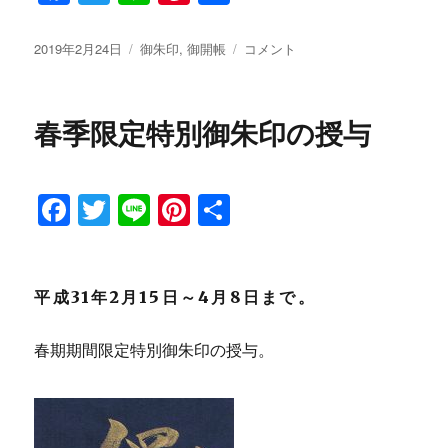
a
w
n
n
有
c
it
e
te
投
2019年2月24日
カ
御朱印
,
御開帳
第
コメント
稿
テ
4
e
te
re
日:
ゴ
回
b
r
st
リ
緑
春季限定特別御朱印の授与
ー
海
o
さ
o
く
ら
F
T
Li
Pi
共
k
ウ
a
w
n
n
有
ォ
～
c
it
e
te
ク
e
te
re
平成31年2月15日～4月8日まで。
開
催
b
r
st
の
春期期間限定特別御朱印の授与。
o
お
知
o
ら
k
せ
に