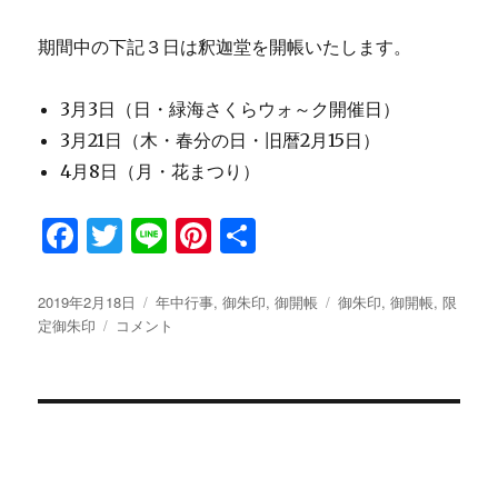
期間中の下記３日は釈迦堂を開帳いたします。
3月3日（日・緑海さくらウォ～ク開催日）
3月21日（木・春分の日・旧暦2月15日）
4月8日（月・花まつり）
F
T
Li
Pi
共
a
w
n
n
有
c
it
e
te
投
2019年2月18日
カ
年中行事
,
御朱印
,
御開帳
タ
御朱印
,
御開帳
,
限
稿
定御朱印
春
コメント
テ
グ
e
te
re
日:
季
ゴ
b
r
st
限
リ
定
ー
o
特
o
別
御
k
朱