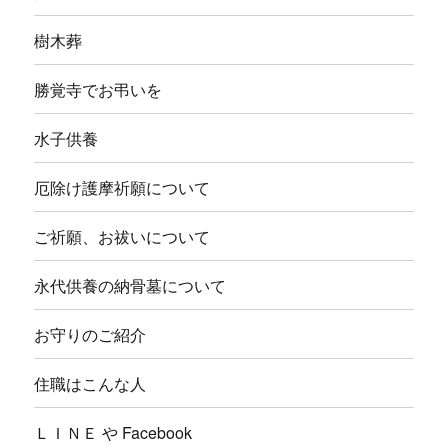
ュ
ー
を
樹木葬
展
開
勝覚寺でお弔いを
水子供養
厄除け護摩祈願について
ご祈願、お祓いについて
永代供養の納骨墓について
お守りのご紹介
住職はこんな人
ＬＩＮＥ や Facebook