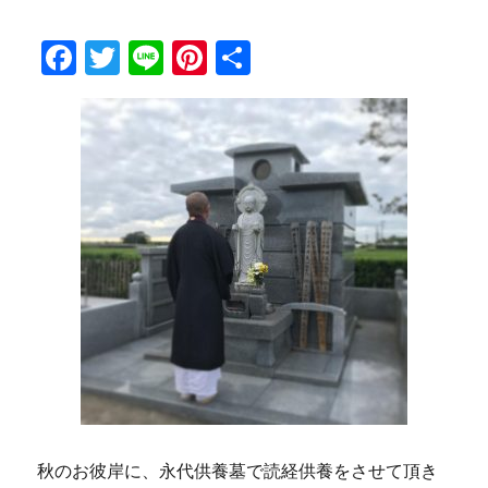
F
T
Li
Pi
共
a
w
n
n
有
c
it
e
te
e
te
re
b
r
st
o
o
k
秋のお彼岸に、永代供養墓で読経供養をさせて頂き