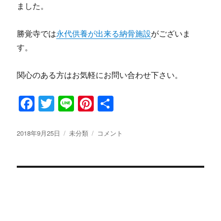
ました。
勝覚寺では
永代供養が出来る納骨施設
がございま
す。
関心のある方はお気軽にお問い合わせ下さい。
F
T
Li
Pi
共
a
w
n
n
有
c
it
e
te
投
2018年9月25日
カ
未分類
永
コメント
稿
テ
代
e
te
re
日:
ゴ
供
b
r
st
リ
養
ー
墓
o
の
o
お
彼
k
岸