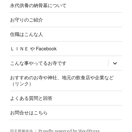
永代供養の納骨墓について
お守りのご紹介
住職はこんな人
ＬＩＮＥ や Facebook
サ
こんな事やってるお寺です
ブ
メ
ニ
おすすめのお寺や神社、地元の飲食店や企業など
ュ
（リンク）
ー
を
展
よくある質問と回答
開
お問合せはこちら
四天尊勝覚寺
Proudly powered by WordPress