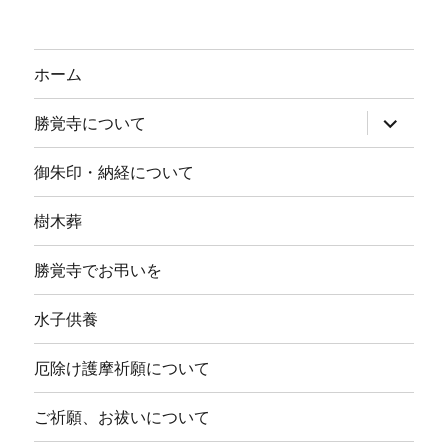
ホーム
サ
勝覚寺について
ブ
メ
ニ
御朱印・納経について
ュ
ー
を
樹木葬
展
開
勝覚寺でお弔いを
水子供養
厄除け護摩祈願について
ご祈願、お祓いについて