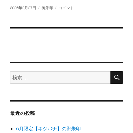
c
it
e
te
投
2026年2月27日
カ
御朱印
3
コメント
稿
テ
月
e
te
re
日:
ゴ
限
b
r
st
リ
定
ー
【桜】
o
の
o
御
朱
k
印
に
検
検
索
索
対
象:
最近の投稿
6月限定【ネジバナ】の御朱印