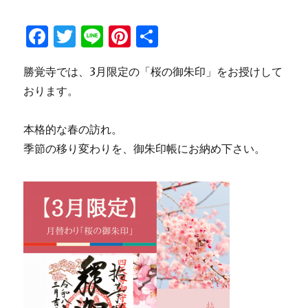
F
T
Li
Pi
共
a
w
n
n
有
勝覚寺では、3月限定の「桜の御朱印」をお授けして
c
it
e
te
おります。
e
te
re
b
r
st
本格的な春の訪れ。
o
季節の移り変わりを、御朱印帳にお納め下さい。
o
k