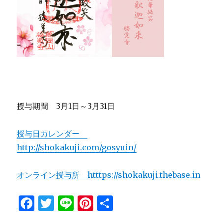
授与期間 3月1日～3月31日
授与日カレンダー
http://shokakuji.com/gosyuin/
オンライン授与所 htttps://shokakuji.thebase.in
F
T
Li
Pi
共
a
w
n
n
有