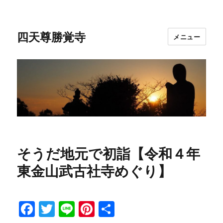
四天尊勝覚寺
メニュー
そうだ地元で初詣【令和４年
東金山武古社寺めぐり】
F
T
Li
Pi
共