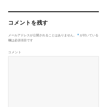
稿
稿
テ
e
te
re
者
日:
ゴ
b
r
st
リ
ー
o
コメントを残す
o
k
メールアドレスが公開されることはありません。
*
が付いている
欄は必須項目です
コメント