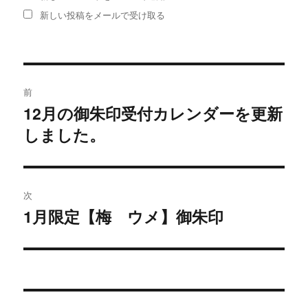
新しい投稿をメールで受け取る
投
前
稿
12月の御朱印受付カレンダーを更新
過
しました。
去
ナ
の
ビ
投
稿:
ゲ
次
1月限定【梅 ウメ】御朱印
次
ー
の
シ
投
稿:
ョ