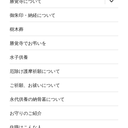
勝覚寺について
ブ
メ
ニ
御朱印・納経について
ュ
ー
を
樹木葬
展
開
勝覚寺でお弔いを
水子供養
厄除け護摩祈願について
ご祈願、お祓いについて
永代供養の納骨墓について
お守りのご紹介
住職はこんな人