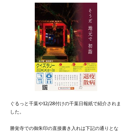
a
w
n
n
有
c
it
e
te
e
te
re
b
r
st
o
o
k
ぐるっと千葉や12/28付けの千葉日報紙で紹介されま
した。
勝覚寺での御朱印の直接書き入れは下記の通りとな