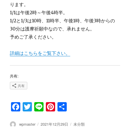
ります。
1/1は午後2時～午後4時半。
1/2と1/3は10時、11時半、午後1時、午後3時からの
30分は護摩祈願中なので、承れません。
予めご了承ください。
詳細はこちらをご覧下さい。
共有:
共有
F
T
Li
Pi
共
a
w
n
n
有
c
it
e
te
投
wpmaster
投
2021年12月29日
カ
未分類