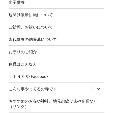
水子供養
厄除け護摩祈願について
ご祈願、お祓いについて
永代供養の納骨墓について
お守りのご紹介
住職はこんな人
ＬＩＮＥ や Facebook
サ
こんな事やってるお寺です
ブ
メ
ニ
おすすめのお寺や神社、地元の飲食店や企業など
ュ
（リンク）
ー
を