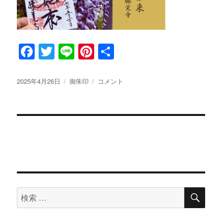
F
T
Li
Pi
共
a
w
n
n
有
c
it
e
te
投
2025年4月26日
カ
御朱印
5
コメント
稿
テ
月
e
te
re
日:
ゴ
限
b
r
st
リ
定
ー
【藤】
o
の
o
御
朱
k
印
に
検
検
索
索
対