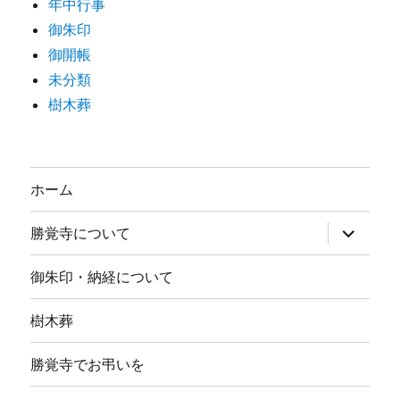
年中行事
御朱印
御開帳
未分類
樹木葬
ホーム
サ
勝覚寺について
ブ
メ
ニ
御朱印・納経について
ュ
ー
を
樹木葬
展
開
勝覚寺でお弔いを