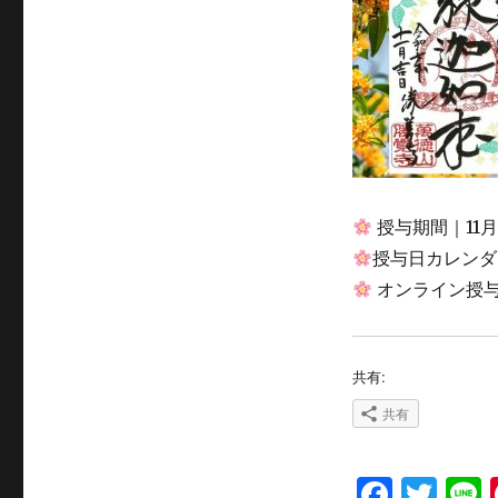
授与期間｜11月
授与日カレンダ
オンライン授与
共有:
共有
F
T
L