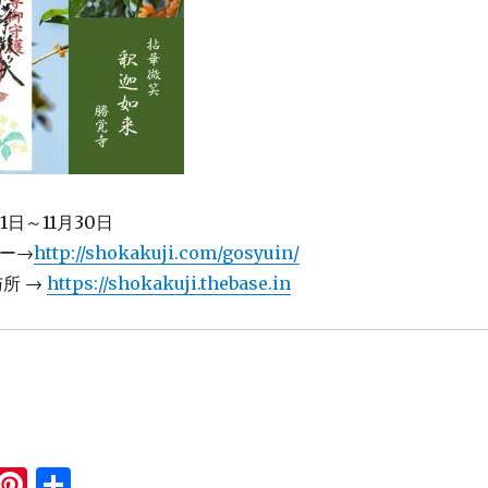
1日～11月30日
ー→
http://shokakuji.com/gosyuin/
所 →
https://shokakuji.thebase.in
i
Pi
共