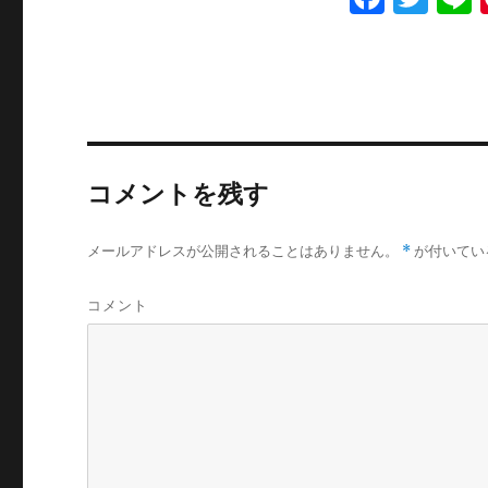
a
w
c
it
e
te
b
r
o
コメントを残す
o
k
メールアドレスが公開されることはありません。
*
が付いてい
コメント