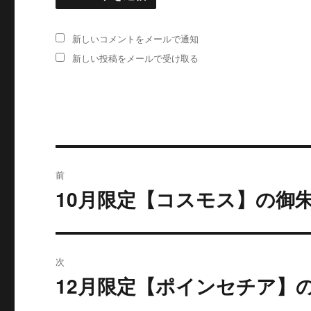
新しいコメントをメールで通知
新しい投稿をメールで受け取る
投
前
稿
10月限定【コスモス】の御
過
去
ナ
の
ビ
投
次
稿:
ゲ
12月限定【ポインセチア】
次
の
ー