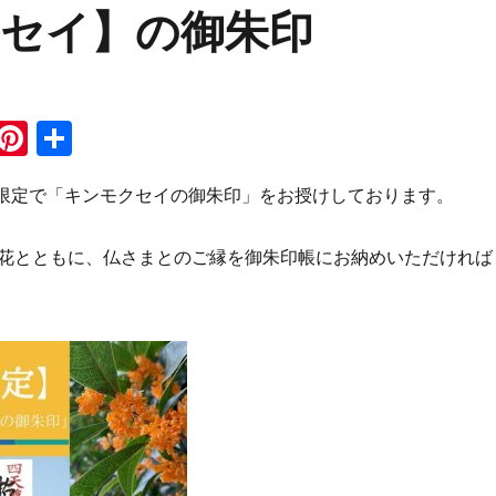
クセイ】の御朱印
i
Pi
共
n
n
有
月限定で「キンモクセイの御朱印」をお授けしております。
e
te
re
花とともに、仏さまとのご縁を御朱印帳にお納めいただければ
st