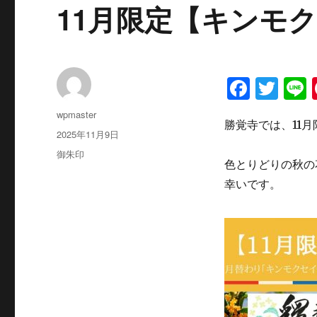
11月限定【キンモ
F
T
L
a
w
投
wpmaster
勝覚寺では、11
c
it
稿
投
2025年11月9日
者
稿
e
te
カ
御朱印
日:
色とりどりの秋の
テ
b
r
ゴ
幸いです。
o
リ
ー
o
k