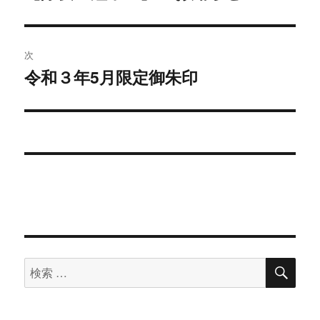
去
ナ
の
ビ
投
次
稿:
ゲ
令和３年5月限定御朱印
次
の
ー
投
シ
稿:
ョ
ン
検
検
索
索
対