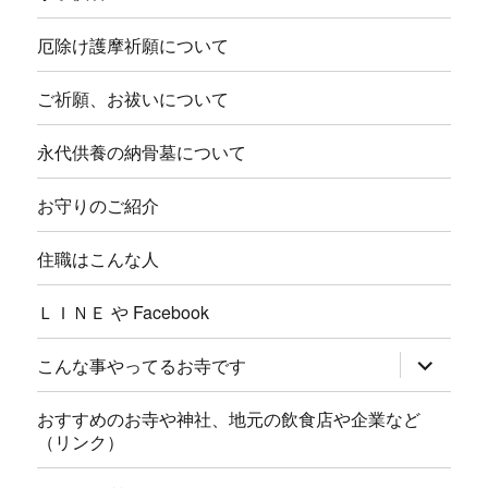
厄除け護摩祈願について
ご祈願、お祓いについて
永代供養の納骨墓について
お守りのご紹介
住職はこんな人
ＬＩＮＥ や Facebook
サ
こんな事やってるお寺です
ブ
メ
ニ
おすすめのお寺や神社、地元の飲食店や企業など
ュ
（リンク）
ー
を
展