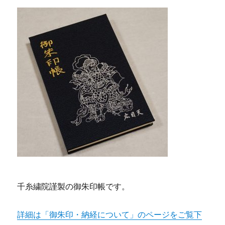
a
w
n
n
有
c
it
e
te
e
te
re
b
r
st
o
o
k
千糸繍院謹製の御朱印帳です。
詳細は「御朱印・納経について」のページをご覧下