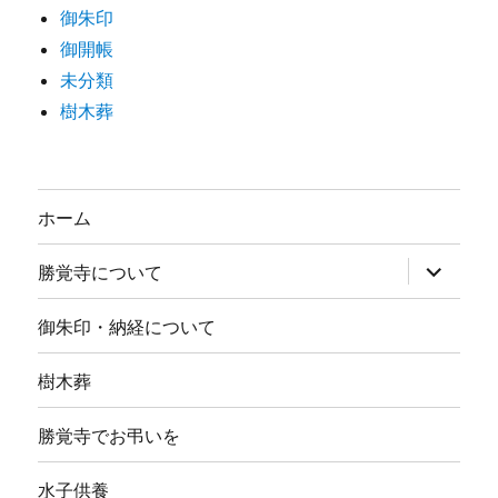
御朱印
御開帳
未分類
樹木葬
ホーム
サ
勝覚寺について
ブ
メ
ニ
御朱印・納経について
ュ
ー
を
樹木葬
展
開
勝覚寺でお弔いを
水子供養