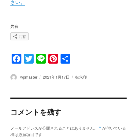
さい。
共有:
共有
F
T
Li
Pi
共
a
w
n
n
有
c
it
e
te
投
wpmaster
投
2021年1月17日
カ
御朱印
稿
稿
テ
e
te
re
者
日:
ゴ
b
r
st
リ
ー
o
コメントを残す
o
k
メールアドレスが公開されることはありません。
*
が付いている
欄は必須項目です