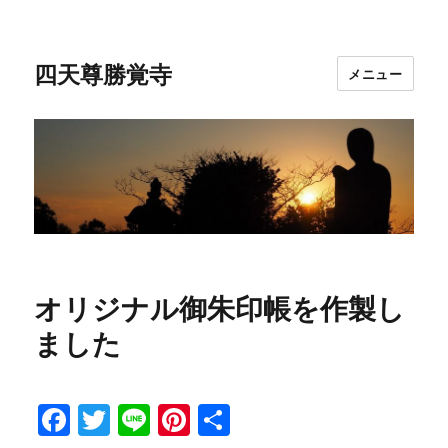
四天尊勝覚寺
メニュー
オリジナル御朱印帳を作製し
ました
F
T
Li
Pi
共