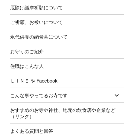
厄除け護摩祈願について
ご祈願、お祓いについて
永代供養の納骨墓について
お守りのご紹介
住職はこんな人
ＬＩＮＥ や Facebook
サ
こんな事やってるお寺です
ブ
メ
ニ
おすすめのお寺や神社、地元の飲食店や企業など
ュ
（リンク）
ー
を
展
よくある質問と回答
開