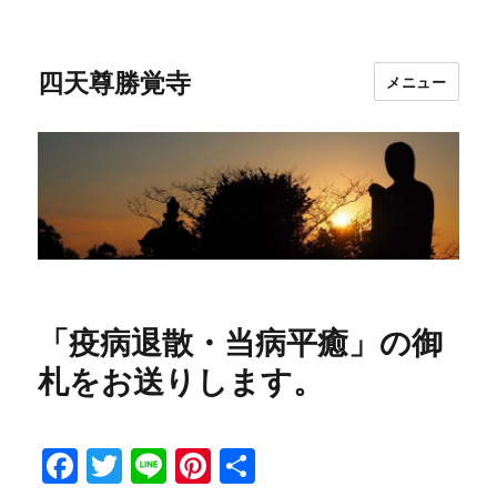
四天尊勝覚寺
メニュー
「疫病退散・当病平癒」の御
札をお送りします。
F
T
Li
Pi
共