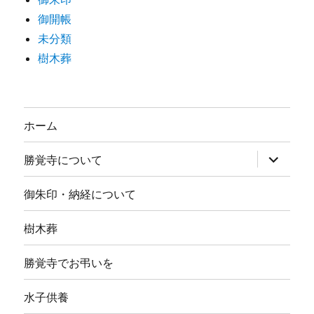
御開帳
未分類
樹木葬
ホーム
サ
勝覚寺について
ブ
メ
ニ
御朱印・納経について
ュ
ー
を
樹木葬
展
開
勝覚寺でお弔いを
水子供養