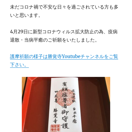
a
w
n
n
有
未だコロナ禍で不安な日々を過ごされている方も多
c
it
e
te
いと思います。
e
te
re
b
r
st
4月29日に新型コロナウィルス拡大防止の為、疫病
o
退散・当病平癒のご祈願をいたしました。
o
k
護摩祈願の様子は勝覚寺Youtubeチャンネルをご覧
下さい。