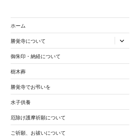
ホーム
サ
勝覚寺について
ブ
メ
ニ
御朱印・納経について
ュ
ー
を
樹木葬
展
開
勝覚寺でお弔いを
水子供養
厄除け護摩祈願について
ご祈願、お祓いについて