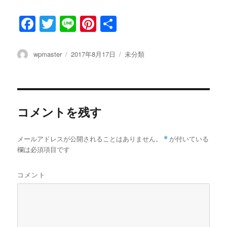
F
T
Li
Pi
共
a
w
n
n
有
c
it
e
te
投
wpmaster
投
2017年8月17日
カ
未分類
稿
稿
テ
e
te
re
者
日:
ゴ
b
r
st
リ
ー
o
コメントを残す
o
k
メールアドレスが公開されることはありません。
*
が付いている
欄は必須項目です
コメント