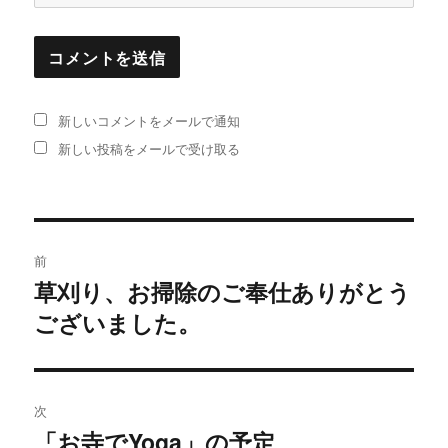
新しいコメントをメールで通知
新しい投稿をメールで受け取る
投
前
稿
草刈り、お掃除のご奉仕ありがとう
過
ございました。
去
ナ
の
ビ
投
稿:
ゲ
次
「お寺でYoga」の予定
次