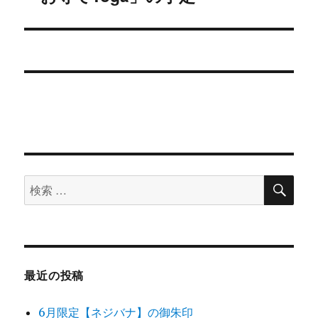
ー
の
シ
投
稿:
ョ
ン
検
検
索
索
対
象:
最近の投稿
6月限定【ネジバナ】の御朱印