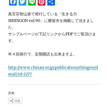
F
T
Li
Pi
共
a
w
n
n
有
真言宗智山派で発行している「生きる力
c
it
e
te
SHIINGON vol.90」に勝覚寺を掲載して頂きまし
e
te
re
た。
b
r
st
サンプルページが下記リンクからPDFでご覧頂けま
o
す。
o
k
年４回発行で、定期購読も出来ますよ。
http://www.chisan.or.jp/publication/shingon/d
etail/id=1277
共有:
共有