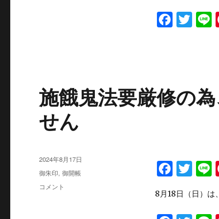
o
帳
o
F
T
L
（9
月
k
a
w
4
日
c
it
水
e
te
曜
日）
b
r
に
施餓鬼法要厳修の為
o
o
せん
k
投
2024年8月17日
F
T
L
稿
カ
御朱印
,
御開帳
a
w
日:
テ
施
コメント
ゴ
8月18日（日）
c
it
餓
リ
鬼
e
te
ー
法