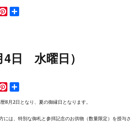
i
Pi
共
n
n
有
e
te
re
st
月4日 水曜日）
i
Pi
共
n
n
有
旧暦8月2日となり、夏の御縁日となります。
e
te
re
方には、特別な御札と参拝記念のお供物（数量限定）を授与さ
st