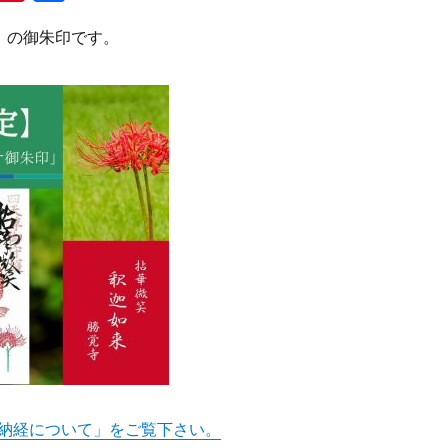
n
n
有
】の御朱印です。
e
te
re
st
納経について」をご覧下さい。