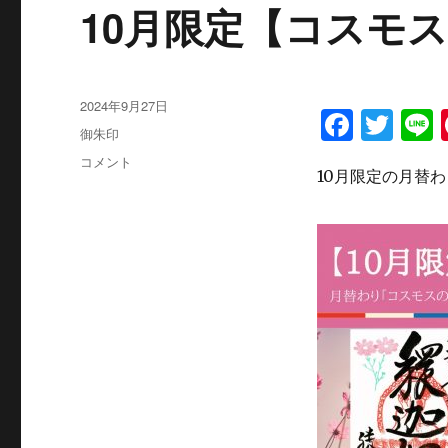
10月限定【コスモ
投
2024年9月27日
F
T
L
稿
カ
御朱印
a
w
日:
テ
10
コメント
ゴ
10月限定の月替
c
it
月
リ
限
e
te
ー
定
b
r
【コ
ス
o
モ
o
ス】
の
k
御
朱
印
に