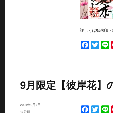
詳しくは御朱印・
F
T
L
a
w
c
it
e
te
b
r
9月限定【彼岸花】
o
o
k
投
2024年9月7日
F
T
L
稿
カ
未分類