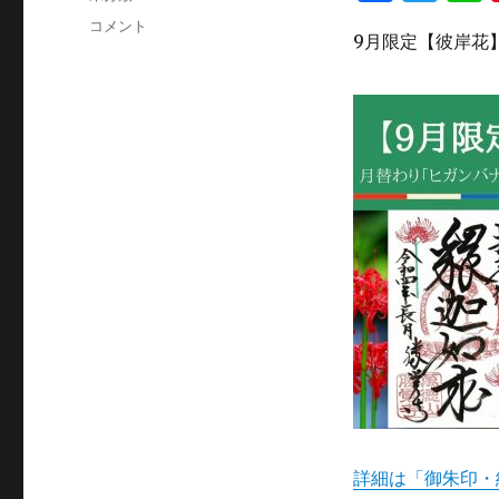
a
w
日:
テ
9
コメント
ゴ
9月限定【彼岸花
c
it
月
リ
限
e
te
ー
定
b
r
【彼
岸
o
花】
o
の
御
k
朱
印
に
詳細は「御朱印・