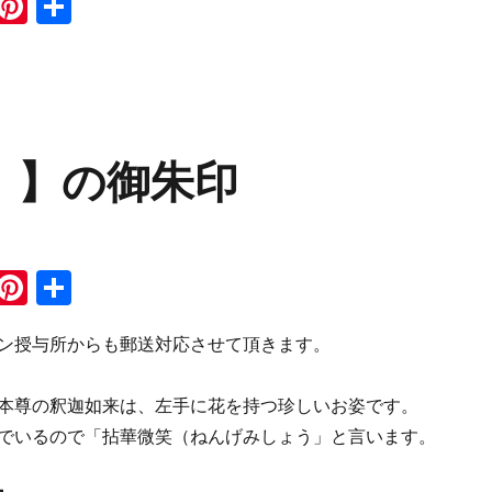
i
Pi
共
st
n
n
有
e
te
re
st
）】の御朱印
i
Pi
共
n
n
有
ン授与所からも郵送対応させて頂きます。
e
te
re
本尊の釈迦如来は、左手に花を持つ珍しいお姿です。
st
でいるので「拈華微笑（ねんげみしょう」と言います。