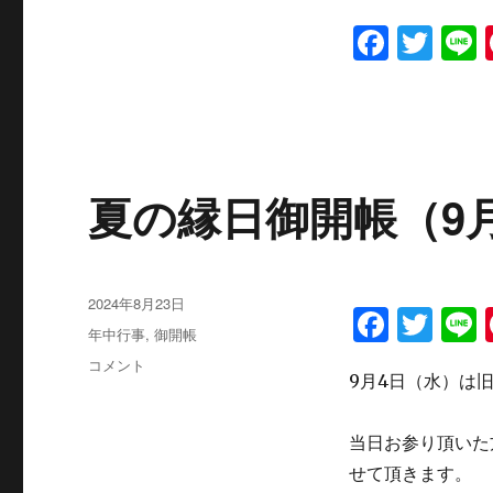
F
T
L
a
w
c
it
e
te
b
r
夏の縁日御開帳（9
o
o
k
投
2024年8月23日
F
T
L
稿
カ
年中行事
,
御開帳
a
w
日:
テ
夏
コメント
ゴ
9月4日（水）は
c
it
の
リ
縁
e
te
ー
日
当日お参り頂いた
b
r
御
せて頂きます。
開