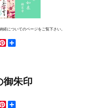
納経についてのページをご覧下さい。
i
Pi
共
n
n
有
e
te
re
st
の御朱印
i
Pi
共