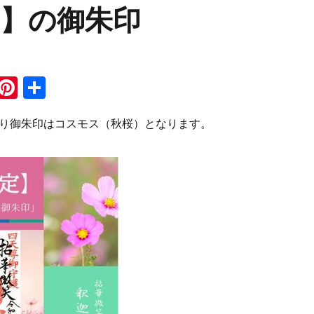
ス】の御朱印
i
Pi
共
n
n
有
わり御朱印はコスモス（秋桜）となります。
e
te
re
st