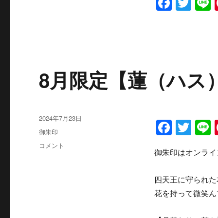
F
T
L
b
r
要
a
w
厳
o
修
c
it
o
の
e
te
為、
k
御
b
r
朱
8月限定【蓮（ハス
o
印・
拝
o
観
k
は
投
2024年7月23日
出
F
T
L
稿
来
カ
御朱印
a
w
日:
ま
テ
8
コメント
せ
ゴ
御朱印はオンライ
c
it
月
ん
リ
限
e
te
に
ー
定
四天王に守られた
b
r
【蓮
花を持って微笑ん
（ハ
o
ス）】
の