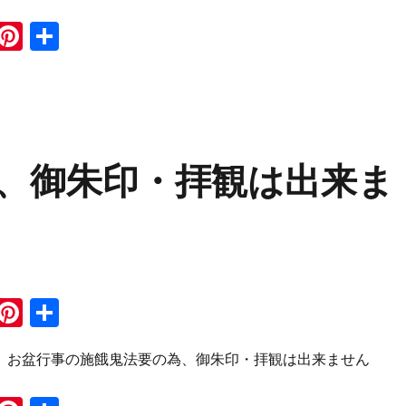
i
Pi
共
n
n
有
e
te
re
st
、御朱印・拝観は出来ま
i
Pi
共
n
n
有
は、お盆行事の施餓鬼法要の為、御朱印・拝観は出来ません
e
te
re