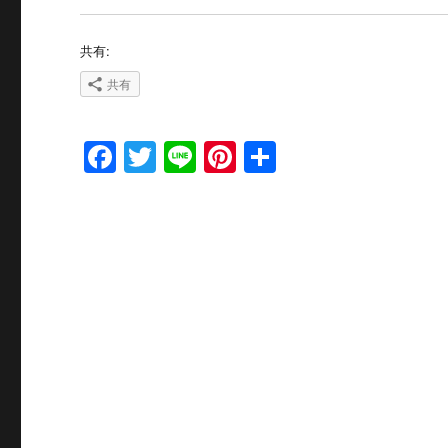
共有:
共有
F
T
Li
Pi
共
a
w
n
n
有
c
it
e
te
e
te
re
b
r
st
o
o
k