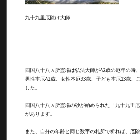
九十九里厄除け大師
四国八十八ヵ所霊場は弘法大師が42歳の厄年の時
男性本厄42歳、女性本厄33歳、子ども本厄13歳
した。
四国八十八ヵ所霊場の砂が納められた「九十九里
があります。
また、自分の年齢と同じ数字の札所で祈れば、厄