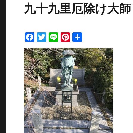
九十九里厄除け大師
F
T
Li
Pi
共
a
w
n
n
有
c
it
e
te
e
te
re
b
r
st
o
o
k