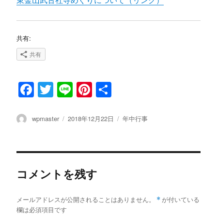
共有:
共有
F
T
Li
Pi
共
a
w
n
n
有
c
it
e
te
投
wpmaster
投
2018年12月22日
カ
年中行事
稿
稿
テ
e
te
re
者
日:
ゴ
b
r
st
リ
ー
o
コメントを残す
o
k
メールアドレスが公開されることはありません。
*
が付いている
欄は必須項目です