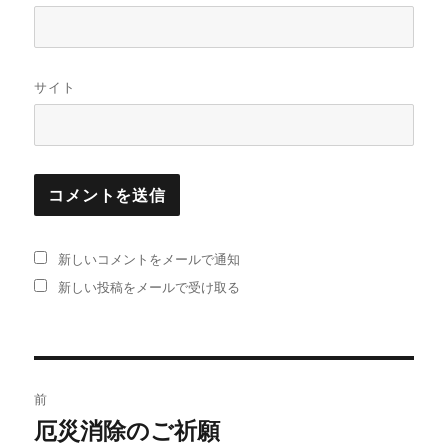
サイト
新しいコメントをメールで通知
新しい投稿をメールで受け取る
投
前
稿
厄災消除のご祈願
過