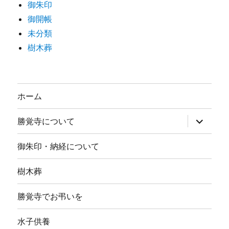
御朱印
御開帳
未分類
樹木葬
ホーム
サ
勝覚寺について
ブ
メ
ニ
御朱印・納経について
ュ
ー
を
樹木葬
展
開
勝覚寺でお弔いを
水子供養