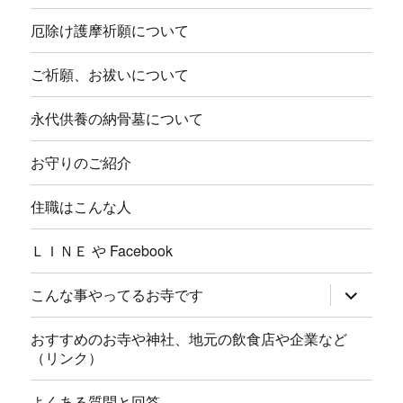
厄除け護摩祈願について
ご祈願、お祓いについて
永代供養の納骨墓について
お守りのご紹介
住職はこんな人
ＬＩＮＥ や Facebook
サ
こんな事やってるお寺です
ブ
メ
ニ
おすすめのお寺や神社、地元の飲食店や企業など
ュ
（リンク）
ー
を
展
よくある質問と回答