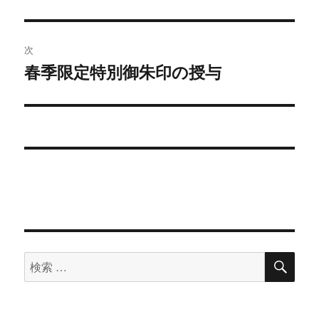
去
ナ
の
ビ
投
次
稿:
ゲ
春季限定特別御朱印の授与
次
の
ー
投
シ
稿:
ョ
ン
検
検
索
索
対