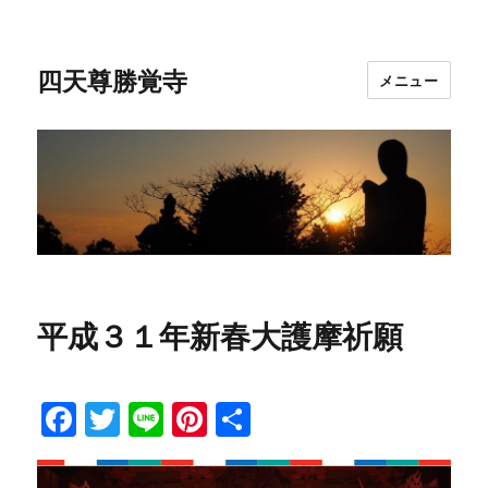
四天尊勝覚寺
メニュー
平成３１年新春大護摩祈願
F
T
Li
Pi
共
a
w
n
n
有