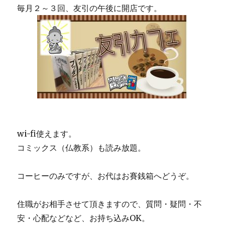
c
it
e
te
毎月２～３回、友引の午後に開店です。
e
te
re
b
r
st
o
o
k
wi-fi使えます。
コミックス（仏教系）も読み放題。
コーヒーのみですが、お代はお賽銭箱へどうぞ。
住職がお相手させて頂きますので、質問・疑問・不
安・心
配などなど、お持ち込みOK。