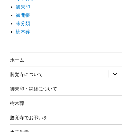
御朱印
御開帳
未分類
樹木葬
ホーム
サ
勝覚寺について
ブ
メ
ニ
御朱印・納経について
ュ
ー
を
樹木葬
展
開
勝覚寺でお弔いを
水子供養