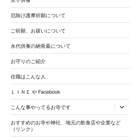
厄除け護摩祈願について
ご祈願、お祓いについて
永代供養の納骨墓について
お守りのご紹介
住職はこんな人
ＬＩＮＥ や Facebook
サ
こんな事やってるお寺です
ブ
メ
ニ
おすすめのお寺や神社、地元の飲食店や企業など
ュ
（リンク）
ー
を